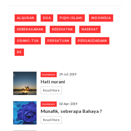
ALQURAN
DOA
FIQIH-ISLAMI
INDONESIA
KEBERAGAMAN
KESEHATAN
NASEHAT
ORANG-TUA
PERSATUAN
PERSAUDARAAN
RE
29-Jul-2019
DAKWAH
Hati nurani
Read More
02-Apr-2019
DAKWAH
Munafik, seberapa Bahaya ?
Read More