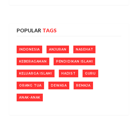
POPULAR
TAGS
INDONESIA
ANJURAN
NASEHAT
KEBERAGAMAN
PENDIDIKAN ISLAMI
KELUARGA ISLAMI
HADIST
GURU
ORANG TUA
DEWASA
REMAJA
ANAK-ANAK