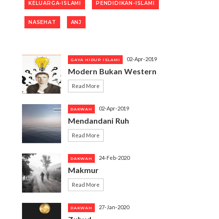
KELUARGA-ISLAMI
PENDIDIKAN-ISLAMI
NASEHAT
ANJ
02-Apr-2019
GAYA HIDUP ISLAMI
Modern Bukan Western
Read More
02-Apr-2019
DAKWAH
Mendandani Ruh
Read More
24-Feb-2020
DAKWAH
Makmur
Read More
27-Jan-2020
DAKWAH