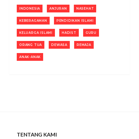
INDONESIA
ANJURAN
NASEHAT
KEBERAGAMAN
PENDIDIKAN ISLAMI
KELUARGA ISLAMI
HADIST
GURU
ORANG TUA
DEWASA
REMAJA
ANAK-ANAK
TENTANG KAMI