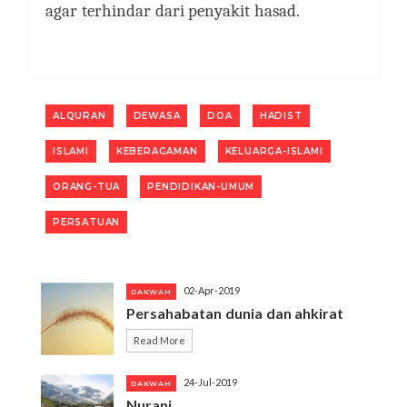
agar terhindar dari penyakit hasad.
ALQURAN
DEWASA
DOA
HADIST
ISLAMI
KEBERAGAMAN
KELUARGA-ISLAMI
ORANG-TUA
PENDIDIKAN-UMUM
PERSATUAN
02-Apr-2019
DAKWAH
Persahabatan dunia dan ahkirat
Read More
24-Jul-2019
DAKWAH
Nurani