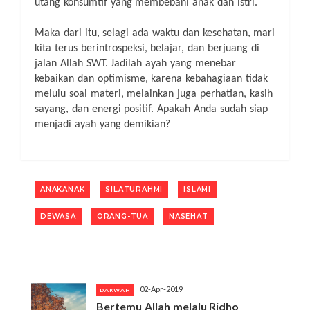
utang konsumtif yang membebani anak dan istri.
Maka dari itu, selagi ada waktu dan kesehatan, mari
kita terus berintrospeksi, belajar, dan berjuang di
jalan Allah SWT. Jadilah ayah yang menebar
kebaikan dan optimisme, karena kebahagiaan tidak
melulu soal materi, melainkan juga perhatian, kasih
sayang, dan energi positif. Apakah Anda sudah siap
menjadi ayah yang demikian?
ANAKANAK
SILATURAHMI
ISLAMI
DEWASA
ORANG-TUA
NASEHAT
02-Apr-2019
DAKWAH
Bertemu Allah melalu Ridho