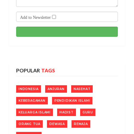
Add to Newsletter
POPULAR
TAGS
INDONESIA
ANJURAN
NASEHAT
KEBERAGAMAN
PENDIDIKAN ISLAMI
KELUARGA ISLAMI
HADIST
GURU
ORANG TUA
DEWASA
REMAJA