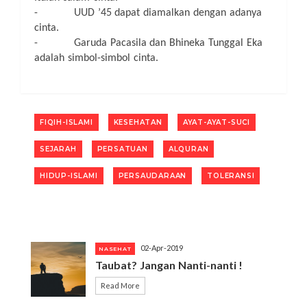
- UUD ’45 dapat diamalkan dengan adanya
cinta.
- Garuda Pacasila dan Bhineka Tunggal Eka
adalah simbol-simbol cinta.
FIQIH-ISLAMI
KESEHATAN
AYAT-AYAT-SUCI
SEJARAH
PERSATUAN
ALQURAN
HIDUP-ISLAMI
PERSAUDARAAN
TOLERANSI
02-Apr-2019
NASEHAT
Taubat? Jangan Nanti-nanti !
Read More