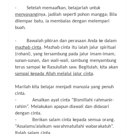
-
Setelah memaafkan, belajarlah untuk
menyayangi
nya, jadilah seperti
pohon mangga; Bila
dilempar batu, ia membalas dengan melempari
buah.
-
Bawalah pikiran dan perasaan Anda ke dalam
mazhab cinta
.
Mazhab cinta itu ialah jalur spiritual
(rohani), yang tersambung pada jalur imam-imam,
sunan-sunan, dan wali-wali, sambung menyambung
terus sampai ke Rasulullah saw.
Begitulah, kita akan
sampai kepada Allah melalui jalur cinta
.
Marilah kita belajar menjadi manusia yang penuh
cinta.
-
Amalkan ayat cinta “
Bismillahi rahmanir-
rahim”.
Melakukan apapun diawali dan didasari
dengan cinta.
- Berikan salam cinta kepada semua orang.
“Assalamu’alaikum warahmatullahi wabarakatuh”.
Itulah salam cinta.