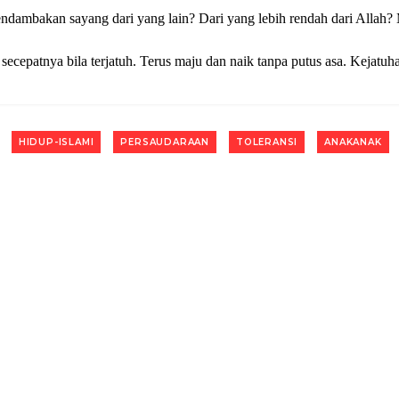
mendambakan sayang dari yang lain? Dari yang lebih rendah dari All
 secepatnya bila terjatuh. Terus maju dan naik tanpa putus asa. Kejatu
HIDUP-ISLAMI
PERSAUDARAAN
TOLERANSI
ANAKANAK