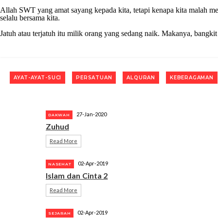
Allah SWT yang amat sayang kepada kita, tetapi kenapa kita malah 
selalu bersama kita.
Jatuh atau terjatuh itu milik orang yang sedang naik. Makanya, bangkit
AYAT-AYAT-SUCI
PERSATUAN
ALQURAN
KEBERAGAMAN
27-Jan-2020
DAKWAH
Zuhud
Read More
02-Apr-2019
NASEHAT
Islam dan Cinta 2
Read More
02-Apr-2019
SEJARAH